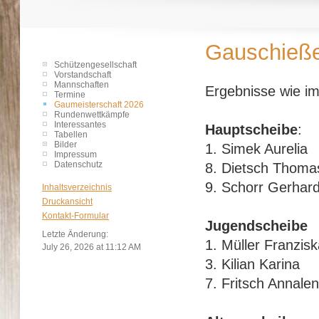
Gauschieß
Schützengesellschaft
Vorstandschaft
Mannschaften
Ergebnisse wie i
Termine
Gaumeisterschaft 2026
Rundenwettkämpfe
Interessantes
Hauptscheibe
:
Tabellen
Bilder
1. Simek A
Impressum
Datenschutz
8. Dietsch T
9. Schorr 
Inhaltsverzeichnis
Druckansicht
Kontakt-Formular
Jugendscheibe
Letzte Änderung:
1. Müller Fra
July 26, 2026 at 11:12 AM
3. Kilian 
7. Fritsch A