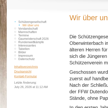
Wir über u
Schützengesellschaft
Wir über uns
Vorstandschaft
Mannschaften
Termine
Die Schützengesel
Gaumeisterschaft 2026
Rundenwettkämpfe
Oberwinterbach i
Interessantes
älteren Herren fü
Tabellen
Bilder
sich die Jüngeren
Impressum
Datenschutz
Schützenverein m
Inhaltsverzeichnis
Geschossen wurde 
Druckansicht
Kontakt-Formular
zuerst auf handbe
Letzte Änderung:
Nach der Schließ
July 26, 2026 at 11:12 AM
der FFW Dutendorf
Stände, ohne Papi
In den ersten Jah