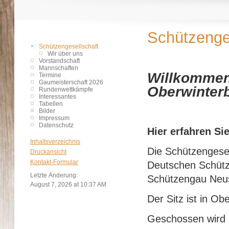
Schützenge
Schützengesellschaft
Wir über uns
Vorstandschaft
Mannschaften
Willkommen 
Termine
Gaumeisterschaft 2026
Oberwinterb
Rundenwettkämpfe
Interessantes
Tabellen
Bilder
Impressum
Datenschutz
Hier erfahren Sie
Inhaltsverzeichnis
Die Schützengesel
Druckansicht
Kontakt-Formular
Deutschen Schütz
Letzte Änderung:
Schützengau Neus
August 7, 2026 at 10:37 AM
Der Sitz ist in O
Geschossen wird 